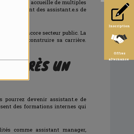
eille, Lyon accueille de multiples
régulièrement des assistant.e.s de
Inscription
 santé ou encore secteur public. La
déal pour construire sa carrière.
Offres
ES APRÈS UN
alternance
 pourrez devenir assistant.e de
osent des formations internes qui
ilités comme assistant manager,