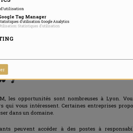
roisième agglomération de France après Paris et Mars
d'utilisation
E, des start-up et des institutions qui recherchent 
ent.e.s.
Google Tag Manager
tatistiques d'utilisation Google Analytics
tilisation: Statistiques d'utilisation
des domaines variés : industrie, services, immobilier,
TING
ie agréable et d'un réseau professionnel dense, i
stante commercial à Lyon
.
UTIONS SONT POSSIBL
rer
N ?
M, les opportunités sont nombreuses à Lyon. Vous
rs qui vous intéressent. Certaines entreprises prop
iser dans un domaine.
stants peuvent accéder à des postes à responsab