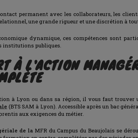
contact permanent avec les collaborateurs, les clients 
lationnel, une grande rigueur et une discrétion à tou
économique dynamique, ces compétences sont partic
s institutions publiques.
T À L'ACTION MANAGÉR
MPLÈTE
ction à Lyon ou dans sa région, il vous faut trouve
ale
(BTS SAM à Lyon). Accessible après un bac généra
prentis aux exigences du métier.
ériale de la
MFR du Campus du Beaujolais se déroul
 de formation en centre, complétées par des périodes 