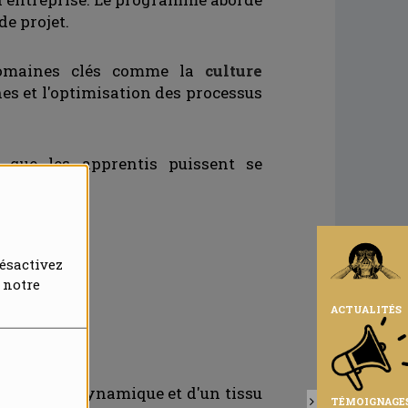
de projet.
 domaines clés comme la
culture
es et l'optimisation des processus
 que les apprentis puissent se
ntacter
!
ésactivez
NIR
 notre
ACTUALITÉS
de l'emploi dynamique et d'un tissu
TÉMOIGNAGE