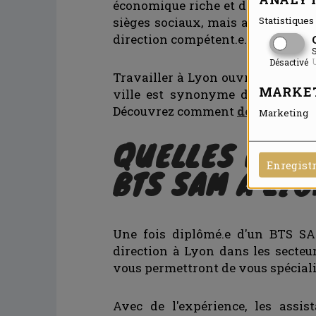
économique riche et diversifié. T
Statistiques 
sièges sociaux, mais aussi des PM
direction compétent.e.s et polyval
S
U
Désactivé
Travailler à Lyon ouvre la voie à 
MARKE
ville est synonyme de cadre de v
Découvrez comment
devenir assi
Marketing
QUELLES ÉVOL
Enregist
BTS SAM À LYO
Une fois diplômé.e d'un BTS SA
direction à Lyon dans les secteu
vous permettront de vous spécial
Avec de l'expérience, les assi